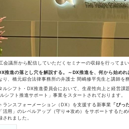
商工会議所から配信していただくセミナーの収録を行ってま
DX推進の落とし穴を解説する。～DX推進を、何から始め
なり、
橋元綜合法律事務所の弁護士 間嶋修平先生と講師を
タルシフト・DX推進委員会において、生産性向上と経営課
タルシフト推進サポート」事業をスタートされております。
トランスフォーメーション（DX）を支援する新事業
「ぴっ
「活用」のレベルアップ（守り⇒攻め）をサポートするため
録されました。