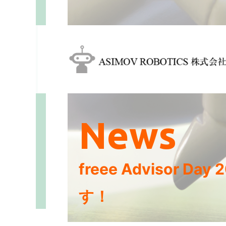
News
freee Advisor 
す！