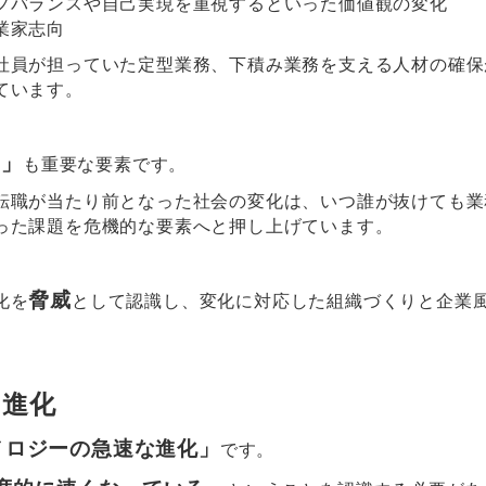
フバランスや自己実現を重視するといった価値観の変化
業家志向
社員が担っていた定型業務、下積み業務を支える人材の確保
ています。
り」
も重要な要素です。
転職が当たり前となった社会の変化は、いつ誰が抜けても業
った課題を危機的な要素へと押し上げています。
脅威
化を
として認識し、変化に対応した組織づくりと企業
な進化
ノロジーの急速な進化」
です。